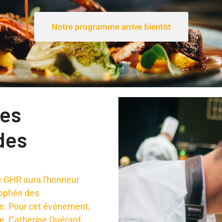
Notre programme arrive bientôt
des
des
 GHR aura l'honneur
Trophée des
. Pour cet événement,
te, Catherine Quérard,