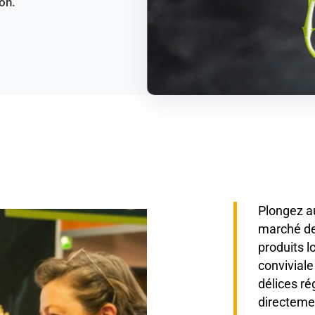
on.
Plongez au
marché de
produits l
convivial
délices r
directeme