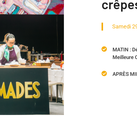
crêpes
Samedi 2
MATIN : Dé
Meilleure 
APRÈS MIDI